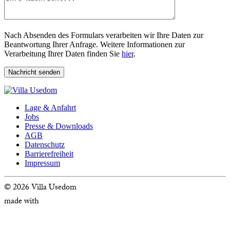
Feld
leer.
Bitte
Nach Absenden des Formulars verarbeiten wir Ihre Daten zur
lasse
Beantwortung Ihrer Anfrage. Weitere Informationen zur
dieses
Verarbeitung Ihrer Daten finden Sie
hier
.
Feld
leer.
Lage & Anfahrt
Jobs
Presse & Downloads
AGB
Datenschutz
Barrierefreiheit
Impressum
©
2026 Villa Usedom
made with